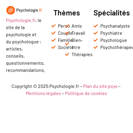
Thèmes
Spécialités
Psychologie.fr
, le
Perso
Amis
Psychanalyste
site de la
Couple
Travail
Psychiatre
psychologie et
Famille
Bien-
Psychologue
du psychologue :
Société
être
Psychothérape
articles,
Thérapies
conseils,
questionnements,
recommandations.
Copyright © 2025 Psychologie.fr –
Plan du site psys
–
Mentions légales
–
Politique de cookies