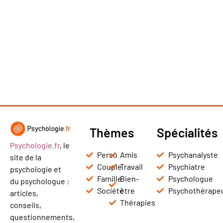
Thèmes
Spécialités
Psychologie.fr
, le
Perso
Amis
Psychanalyste
site de la
Couple
Travail
Psychiatre
psychologie et
Famille
Bien-
Psychologue
du psychologue :
Société
être
Psychothérape
articles,
Thérapies
conseils,
questionnements,