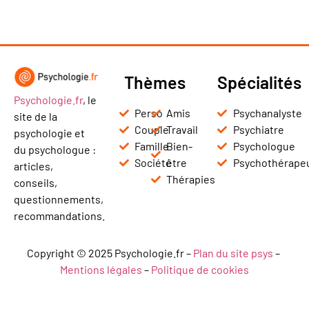
Thèmes
Spécialités
Psychologie.fr
, le
Perso
Amis
Psychanalyste
site de la
Couple
Travail
Psychiatre
psychologie et
Famille
Bien-
Psychologue
du psychologue :
Société
être
Psychothérape
articles,
Thérapies
conseils,
questionnements,
recommandations.
Copyright © 2025 Psychologie.fr –
Plan du site psys
–
Mentions légales
–
Politique de cookies