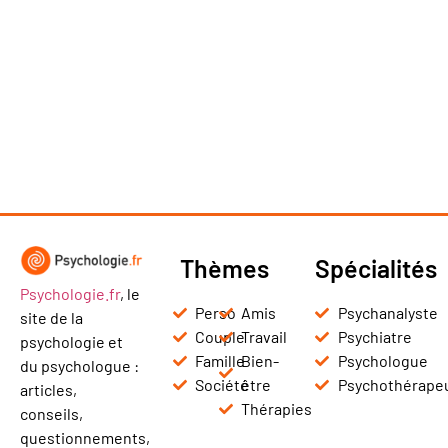
Thèmes
Spécialités
Psychologie.fr
, le
Perso
Amis
Psychanalyste
site de la
Couple
Travail
Psychiatre
psychologie et
Famille
Bien-
Psychologue
du psychologue :
Société
être
Psychothérape
articles,
Thérapies
conseils,
questionnements,