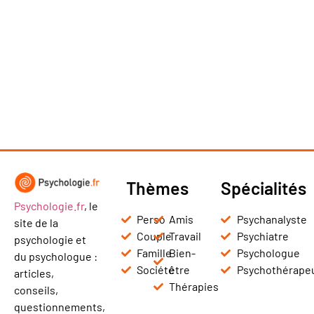
Thèmes
Spécialités
Psychologie.fr
, le
Perso
Amis
Psychanalyste
site de la
Couple
Travail
Psychiatre
psychologie et
Famille
Bien-
Psychologue
du psychologue :
Société
être
Psychothérape
articles,
Thérapies
conseils,
questionnements,