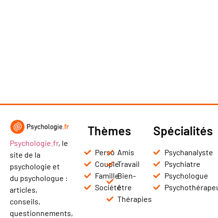
Thèmes
Spécialités
Psychologie.fr
, le
Perso
Amis
Psychanalyste
site de la
Couple
Travail
Psychiatre
psychologie et
Famille
Bien-
Psychologue
du psychologue :
Société
être
Psychothérape
articles,
Thérapies
conseils,
questionnements,