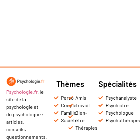
Thèmes
Spécialités
Psychologie.fr
, le
Perso
Amis
Psychanalyste
site de la
Couple
Travail
Psychiatre
psychologie et
Famille
Bien-
Psychologue
du psychologue :
Société
être
Psychothérape
articles,
Thérapies
conseils,
questionnements,