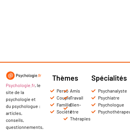
Thèmes
Spécialités
Psychologie.fr
, le
Perso
Amis
Psychanalyste
site de la
Couple
Travail
Psychiatre
psychologie et
Famille
Bien-
Psychologue
du psychologue :
Société
être
Psychothérape
articles,
Thérapies
conseils,
questionnements,