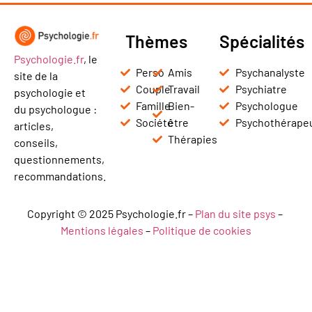
Thèmes
Spécialités
Psychologie.fr
, le
Perso
Amis
Psychanalyste
site de la
Couple
Travail
Psychiatre
psychologie et
Famille
Bien-
Psychologue
du psychologue :
Société
être
Psychothérape
articles,
Thérapies
conseils,
questionnements,
recommandations.
Copyright © 2025 Psychologie.fr –
Plan du site psys
–
Mentions légales
–
Politique de cookies