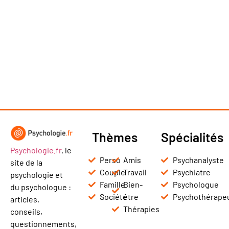
Thèmes
Spécialités
Psychologie.fr
, le
Perso
Amis
Psychanalyste
site de la
Couple
Travail
Psychiatre
psychologie et
Famille
Bien-
Psychologue
du psychologue :
Société
être
Psychothérape
articles,
Thérapies
conseils,
questionnements,