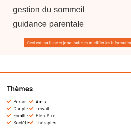
gestion du sommeil
guidance parentale
Ceci est ma fiche et je souhaite en modifier les informatio
Thèmes
Perso
Amis
Couple
Travail
Famille
Bien-être
Société
Thérapies