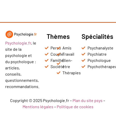
Thèmes
Spécialités
Psychologie.fr
, le
Perso
Amis
Psychanalyste
site de la
Couple
Travail
Psychiatre
psychologie et
Famille
Bien-
Psychologue
du psychologue :
Société
être
Psychothérape
articles,
Thérapies
conseils,
questionnements,
recommandations.
Copyright © 2025 Psychologie.fr –
Plan du site psys
–
Mentions légales
–
Politique de cookies