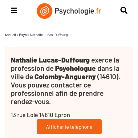
Accueil
>
Psys
>
Nathalie Lucas-Duffourg
Nathalie Lucas-Duffourg
exerce la
profession de
Psychologue
dans la
ville de
Colomby-Anguerny
(14610).
Vous pouvez contacter ce
professionnel afin de prendre
rendez-vous.
13 rue Eole 14610 Epron
Afficher le téléphone