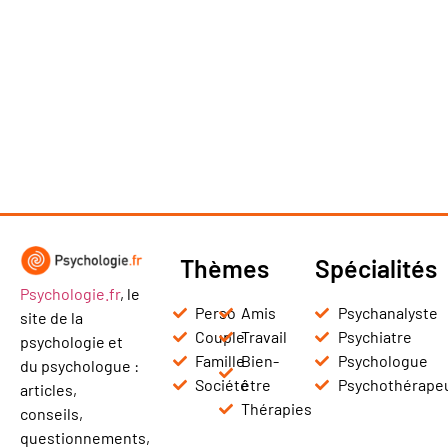
Thèmes
Spécialités
Psychologie.fr
, le
Perso
Amis
Psychanalyste
site de la
Couple
Travail
Psychiatre
psychologie et
Famille
Bien-
Psychologue
du psychologue :
Société
être
Psychothérape
articles,
Thérapies
conseils,
questionnements,