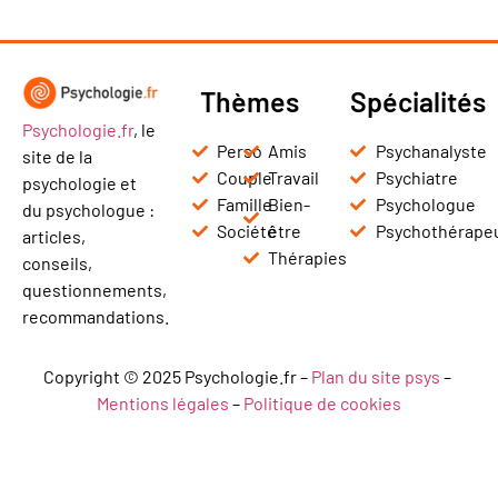
Thèmes
Spécialités
Psychologie.fr
, le
Perso
Amis
Psychanalyste
site de la
Couple
Travail
Psychiatre
psychologie et
Famille
Bien-
Psychologue
du psychologue :
Société
être
Psychothérape
articles,
Thérapies
conseils,
questionnements,
recommandations.
Copyright © 2025 Psychologie.fr –
Plan du site psys
–
Mentions légales
–
Politique de cookies