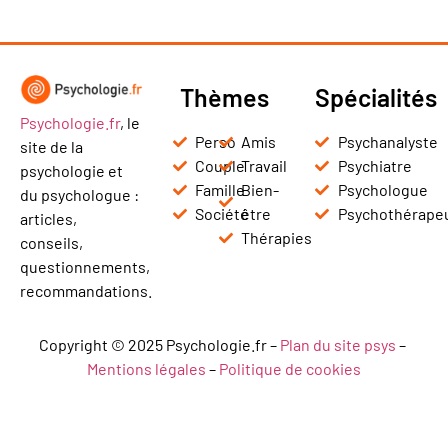
Thèmes
Spécialités
Psychologie.fr
, le
Perso
Amis
Psychanalyste
site de la
Couple
Travail
Psychiatre
psychologie et
Famille
Bien-
Psychologue
du psychologue :
Société
être
Psychothérape
articles,
Thérapies
conseils,
questionnements,
recommandations.
Copyright © 2025 Psychologie.fr –
Plan du site psys
–
Mentions légales
–
Politique de cookies