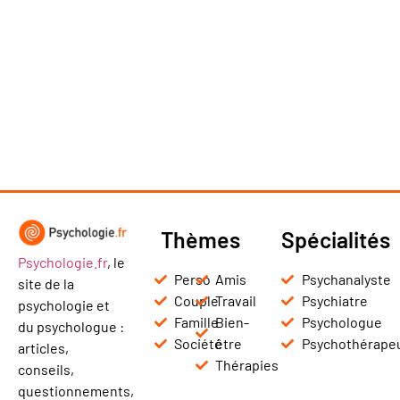
Thèmes
Spécialités
Psychologie.fr
, le
Perso
Amis
Psychanalyste
site de la
Couple
Travail
Psychiatre
psychologie et
Famille
Bien-
Psychologue
du psychologue :
Société
être
Psychothérape
articles,
Thérapies
conseils,
questionnements,