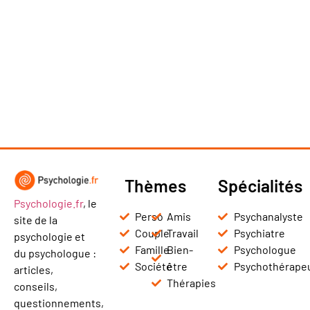
Thèmes
Spécialités
Psychologie.fr
, le
Perso
Amis
Psychanalyste
site de la
Couple
Travail
Psychiatre
psychologie et
Famille
Bien-
Psychologue
du psychologue :
Société
être
Psychothérape
articles,
Thérapies
conseils,
questionnements,