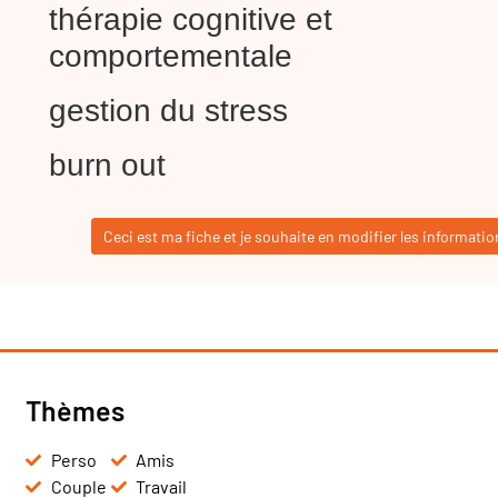
thérapie cognitive et
comportementale
gestion du stress
burn out
Ceci est ma fiche et je souhaite en modifier les informatio
Thèmes
Perso
Amis
Couple
Travail