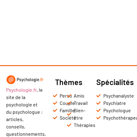
Thèmes
Spécialités
Psychologie.fr
, le
Perso
Amis
Psychanalyste
site de la
Couple
Travail
Psychiatre
psychologie et
Famille
Bien-
Psychologue
du psychologue :
Société
être
Psychothérape
articles,
Thérapies
conseils,
questionnements,