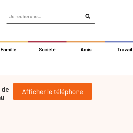
Famille
Société
Amis
Travail
 de
Afficher le téléphone
au
-