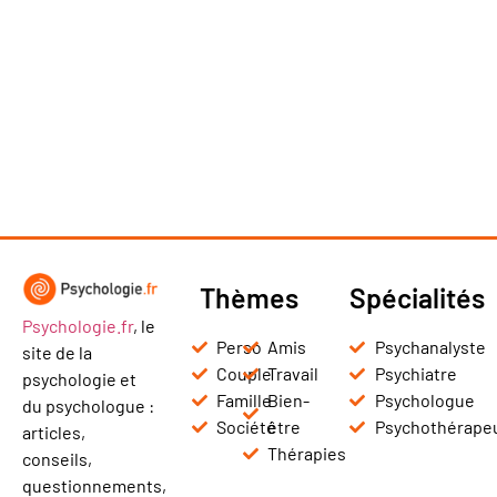
Thèmes
Spécialités
Psychologie.fr
, le
Perso
Amis
Psychanalyste
site de la
Couple
Travail
Psychiatre
psychologie et
Famille
Bien-
Psychologue
du psychologue :
Société
être
Psychothérape
articles,
Thérapies
conseils,
questionnements,