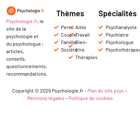
Thèmes
Spécialités
Psychologie.fr
, le
Perso
Amis
Psychanalyste
site de la
Couple
Travail
Psychiatre
psychologie et
Famille
Bien-
Psychologue
du psychologue :
Société
être
Psychothérape
articles,
Thérapies
conseils,
questionnements,
recommandations.
Copyright © 2025 Psychologie.fr –
Plan du site psys
–
Mentions légales
–
Politique de cookies