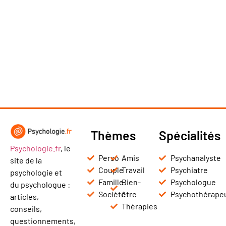
Thèmes
Spécialités
Psychologie.fr
, le
Perso
Amis
Psychanalyste
site de la
Couple
Travail
Psychiatre
psychologie et
Famille
Bien-
Psychologue
du psychologue :
Société
être
Psychothérape
articles,
Thérapies
conseils,
questionnements,