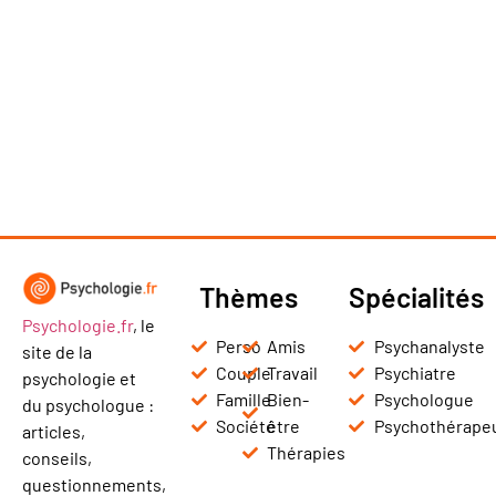
Thèmes
Spécialités
Psychologie.fr
, le
Perso
Amis
Psychanalyste
site de la
Couple
Travail
Psychiatre
psychologie et
Famille
Bien-
Psychologue
du psychologue :
Société
être
Psychothérape
articles,
Thérapies
conseils,
questionnements,