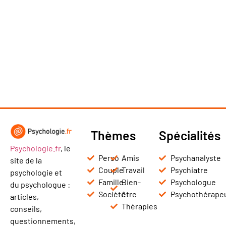
Thèmes
Spécialités
Psychologie.fr
, le
Perso
Amis
Psychanalyste
site de la
Couple
Travail
Psychiatre
psychologie et
Famille
Bien-
Psychologue
du psychologue :
Société
être
Psychothérape
articles,
Thérapies
conseils,
questionnements,