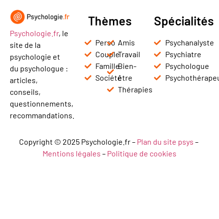
Thèmes
Spécialités
Psychologie.fr
, le
Perso
Amis
Psychanalyste
site de la
Couple
Travail
Psychiatre
psychologie et
Famille
Bien-
Psychologue
du psychologue :
Société
être
Psychothérape
articles,
Thérapies
conseils,
questionnements,
recommandations.
Copyright © 2025 Psychologie.fr –
Plan du site psys
–
Mentions légales
–
Politique de cookies