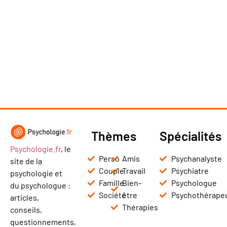
Thèmes
Spécialités
Psychologie.fr
, le
Perso
Amis
Psychanalyste
site de la
Couple
Travail
Psychiatre
psychologie et
Famille
Bien-
Psychologue
du psychologue :
Société
être
Psychothérape
articles,
Thérapies
conseils,
questionnements,