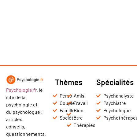
Thèmes
Spécialités
Psychologie.fr
, le
Perso
Amis
Psychanalyste
site de la
Couple
Travail
Psychiatre
psychologie et
Famille
Bien-
Psychologue
du psychologue :
Société
être
Psychothérape
articles,
Thérapies
conseils,
questionnements,