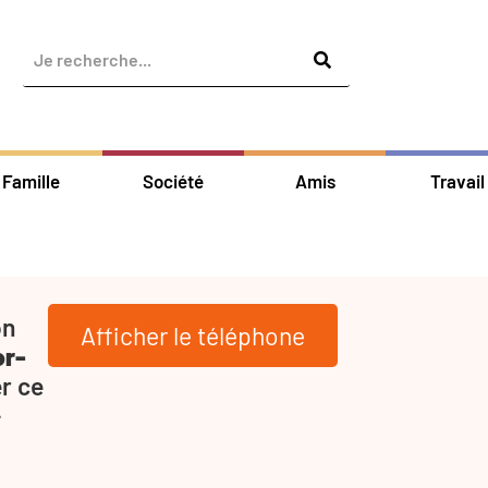
Famille
Société
Amis
Travail
on
Afficher le téléphone
or-
r ce
-