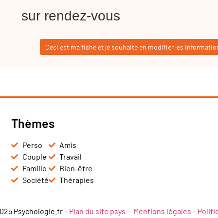
sur rendez-vous
Ceci est ma fiche et je souhaite en modifier les informatio
Thèmes
Perso
Amis
Couple
Travail
Famille
Bien-être
Société
Thérapies
025 Psychologie.fr –
Plan du site psys
–
Mentions légales
–
Polit