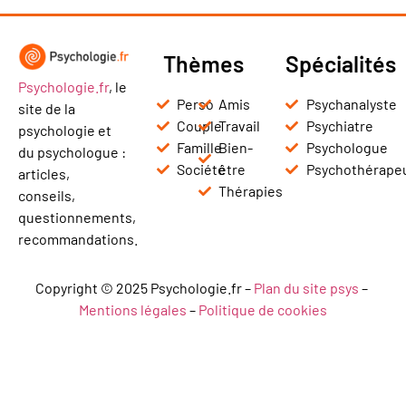
Thèmes
Spécialités
Psychologie.fr
, le
Perso
Amis
Psychanalyste
site de la
Couple
Travail
Psychiatre
psychologie et
Famille
Bien-
Psychologue
du psychologue :
Société
être
Psychothérape
articles,
Thérapies
conseils,
questionnements,
recommandations.
Copyright © 2025 Psychologie.fr –
Plan du site psys
–
Mentions légales
–
Politique de cookies