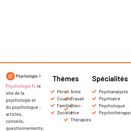
Thèmes
Spécialités
Psychologie.fr
, le
Perso
Amis
Psychanalyste
site de la
Couple
Travail
Psychiatre
psychologie et
Famille
Bien-
Psychologue
du psychologue :
Société
être
Psychothérape
articles,
Thérapies
conseils,
questionnements,