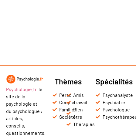
Thèmes
Spécialités
Psychologie.fr
, le
Perso
Amis
Psychanalyste
site de la
Couple
Travail
Psychiatre
psychologie et
Famille
Bien-
Psychologue
du psychologue :
Société
être
Psychothérape
articles,
Thérapies
conseils,
questionnements,