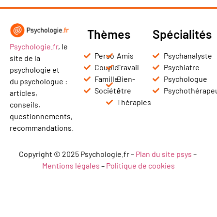
Thèmes
Spécialités
Psychologie.fr
, le
Perso
Amis
Psychanalyste
site de la
Couple
Travail
Psychiatre
psychologie et
Famille
Bien-
Psychologue
du psychologue :
Société
être
Psychothérape
articles,
Thérapies
conseils,
questionnements,
recommandations.
Copyright © 2025 Psychologie.fr –
Plan du site psys
–
Mentions légales
–
Politique de cookies