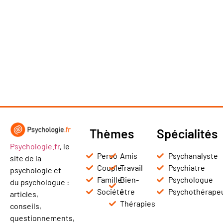
Thèmes
Spécialités
Psychologie.fr
, le
Perso
Amis
Psychanalyste
site de la
Couple
Travail
Psychiatre
psychologie et
Famille
Bien-
Psychologue
du psychologue :
Société
être
Psychothérape
articles,
Thérapies
conseils,
questionnements,