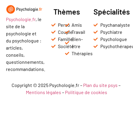
Thèmes
Spécialités
Psychologie.fr
, le
Perso
Amis
Psychanalyste
site de la
Couple
Travail
Psychiatre
psychologie et
Famille
Bien-
Psychologue
du psychologue :
Société
être
Psychothérape
articles,
Thérapies
conseils,
questionnements,
recommandations.
Copyright © 2025 Psychologie.fr –
Plan du site psys
–
Mentions légales
–
Politique de cookies