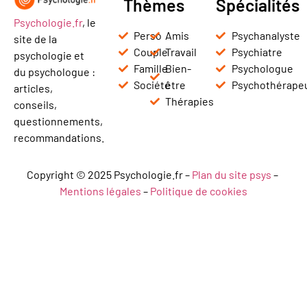
Thèmes
Spécialités
Psychologie.fr
, le
Perso
Amis
Psychanalyste
site de la
Couple
Travail
Psychiatre
psychologie et
Famille
Bien-
Psychologue
du psychologue :
Société
être
Psychothérape
articles,
Thérapies
conseils,
questionnements,
recommandations.
Copyright © 2025 Psychologie.fr –
Plan du site psys
–
Mentions légales
–
Politique de cookies