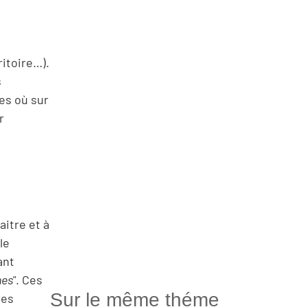
ritoire…).
s
es où sur
r
itre et à
le
ant
nes"
. Ces
Sur le même théme
res