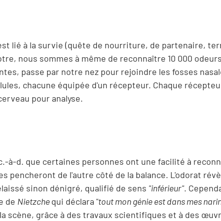
est lié à la survie (quête de nourriture, de partenaire, ter
e notre, nous sommes à même de reconnaître 10 000 odeur
ntes, passe par notre nez pour rejoindre les fosses nasal
llules, chacune équipée d'un récepteur. Chaque récepteu
cerveau pour analyse.
-à-d. que certaines personnes ont une facilité à reconna
 pencheront de l'autre côté de la balance. L'odorat révè
délaissé sinon dénigré, qualifié de sens
"inférieur"
. Cepend
ge de
Nietzche
qui déclara
"tout mon génie est dans mes nari
 la scène, grâce à des travaux scientifiques et à des œuv