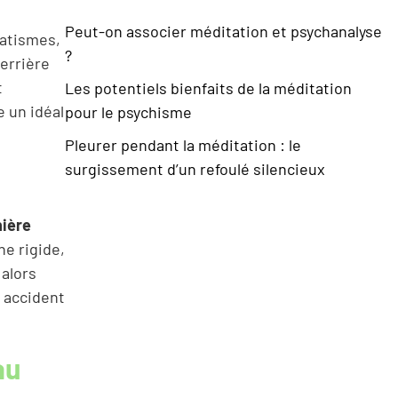
Peut-on associer méditation et psychanalyse
matismes,
?
Derrière
t
Les potentiels bienfaits de la méditation
e un idéal
pour le psychisme
Pleurer pendant la méditation : le
surgissement d’un refoulé silencieux
nière
ne rigide,
 alors
n accident
au