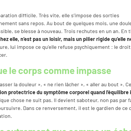
aration difficile. Très vite, elle s’impose des sorties
aînement sans repos. Au bout de quelques mois, une doul
ssible, se blesse à nouveau. Trois rechutes en un an. En 
hez elle, n’est pas un loisir, mais un pilier rigide qu’elle 
sure, lui impose ce qu’elle refuse psychiquement : le droi
cer.
que le corps comme impasse
passer la douleur », « ne rien lâcher », « aller au bout ». C
tion protectrice du symptôme corporel quand l’équilibre 
lque chose ne suit pas. Il devient saboteur, non pas par f
rsuivre. Dans ce renversement, il est le gardien de ce 
ation.