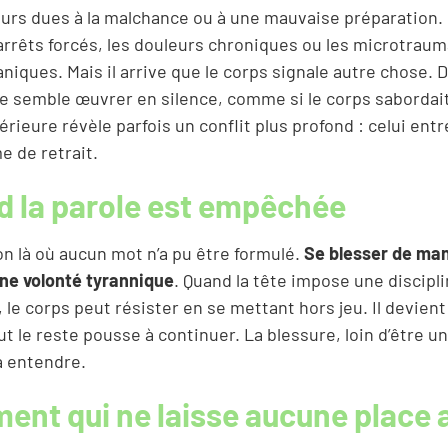
ours dues à la malchance ou à une mauvaise préparation.
arrêts forcés, les douleurs chroniques ou les microtrau
niques. Mais il arrive que le corps signale autre chose. 
te semble œuvrer en silence, comme si le corps sabordai
érieure révèle parfois un conflit plus profond : celui entr
e de retrait.
 la parole est empêchée
n là où aucun mot n’a pu être formulé.
Se blesser de ma
une volonté tyrannique
. Quand la tête impose une discipli
le corps peut résister en se mettant hors jeu. Il devient
out le reste pousse à continuer. La blessure, loin d’être u
à entendre.
ent qui ne laisse aucune place 