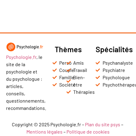
Thèmes
Spécialités
Psychologie.fr
, le
Perso
Amis
Psychanalyste
site de la
Couple
Travail
Psychiatre
psychologie et
Famille
Bien-
Psychologue
du psychologue :
Société
être
Psychothérape
articles,
Thérapies
conseils,
questionnements,
recommandations.
Copyright © 2025 Psychologie.fr –
Plan du site psys
–
Mentions légales
–
Politique de cookies